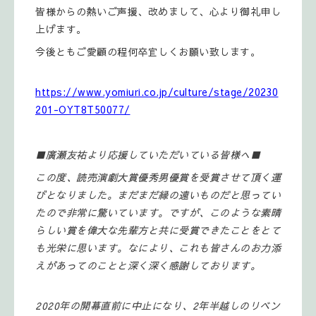
皆様からの熱いご声援、改めまして、心より御礼申し
上げます。
今後ともご愛顧の程何卒宜しくお願い致します。
https://www.yomiuri.co.jp/culture/stage/20230
201-OYT8T50077/
■廣瀬友祐より応援していただいている皆様へ■
この度、読売演劇大賞優秀男優賞を受賞させて頂く運
びとなりました。まだまだ縁の遠いものだと思ってい
たので非常に驚いています。ですが、このような素晴
らしい賞を偉大な先輩方と共に受賞できたことをとて
も光栄に思います。なにより、これも皆さんのお力添
えがあってのことと深く深く感謝しております。
2020年の開幕直前に中止になり、2年半越しのリベン