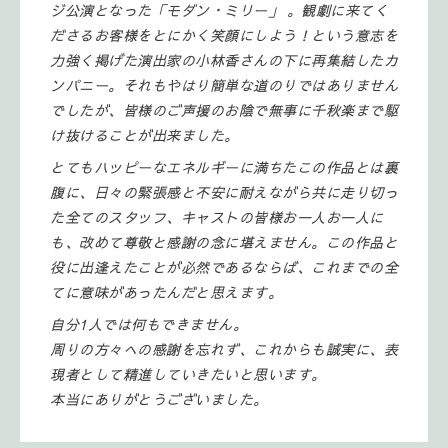
ジ公演となった「モダン・ミリー」 。観劇に来てく
ださるお客様をとにかく笑顔にしよう！という意志を
力強く掲げた演出家の小林香さんの下に再集結したカ
ンパニー。それもやはり簡単な道のりではありません
でしたが、皆様のご声援のお陰で無事に千秋楽まで駆
け抜けることが出来ました。
とてもハッピーなエネルギーに満ちたこの作品とは裏
腹に、日々の緊張感と不安に耐えながら共に走り切っ
た全てのスタッフ、キャストの皆様お一人お一人に
も、改めて尊敬と感謝の念に堪えません。この作品と
役に出逢えたことが必然であるならば、これまでの全
てに意味があったんだと思えます。
自分1人では何もできません。
周りの方々への感謝を忘れず、これからも誠実に、表
現者として精進していきたいと思います。
本当にありがとうございました。