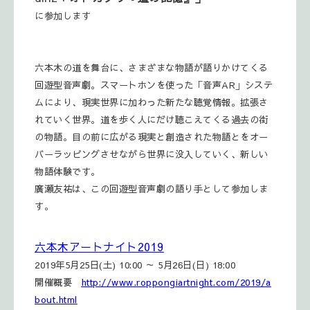
に参加します
六本木の道を舞台に、さまざまな物語が語りかけてくる
回遊型音声劇。スマートホンを使った「音声AR」システ
ムにより、現実世界に加わった新たな聴覚情報。拡張さ
れていく世界。道を歩く人にだけ聴こえてくる過去の街
の物語。目の前に広がる現実と創造された物語とをオー
バーラッピングさせながら世界に没入していく、新しい
物語体験です。
廣瀬友祐は、この回遊型音声劇の語り手として参加しま
す。
六本木アートナイト2019
2019年5月25日(土) 10:00 ～ 5月26日(日) 18:00
開催概要
http://www.roppongiartnight.com/2019/a
bout.html