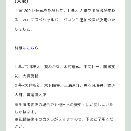
(大阪)
上演 200 回達成を記念して、1 幕と 2 幕で出演者が変わ
る“200 回スペシャルバ ージョン”追加公演が決定いた
しました。
詳細は
こちら
1 幕=古川雄大、葵わかな、木村達成、平間壮一、廣瀬友
祐、大貫勇輔
2 幕=大野拓朗、木下晴香、三浦涼介、黒羽麻璃央、渡辺
大輔、宮尾俊太郎
※出演者変更の場合でも他日への変更・払い戻しはいた
しかねます。
※記録映像用のカメラが入りますので、予めご了承くだ
さい。